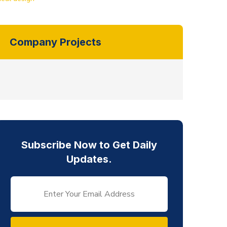
Abnahme von “Sensiblen
WTU nach AVV
Sendungen”
Company Projects
Our Role:
Alles ansehen,
Our Role:
Alles ansehen,
Wagenmeister
Wagenmeister
Subscribe Now to Get Daily
Updates.