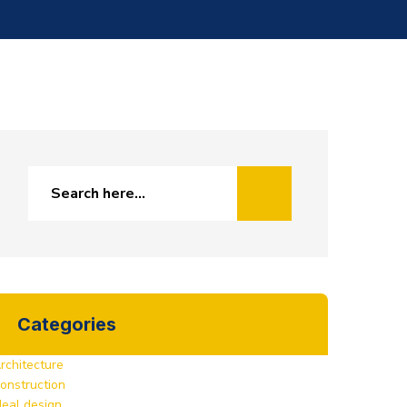
Categories
rchitecture
onstruction
deal design