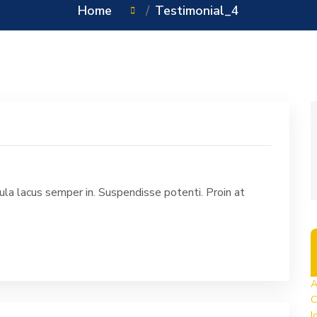
Home
Testimonial_4
la lacus semper in. Suspendisse potenti. Proin at
A
C
I