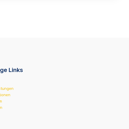
ge Links
stungen
tionen
m
an